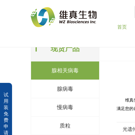
首页
现货产品
腺相关病毒
腺病毒
试
维真
用
慢病毒
装
满足您的
免
费
质粒
申
光遗
请