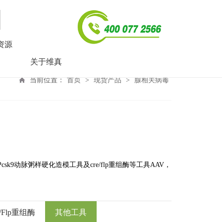
资源
关于维真
当前位置：
首页
>
现货产品
>
腺相关病毒
动脉粥样硬化造模工具及cre/flp重组酶等工具AAV，
e/Flp重组酶
其他工具