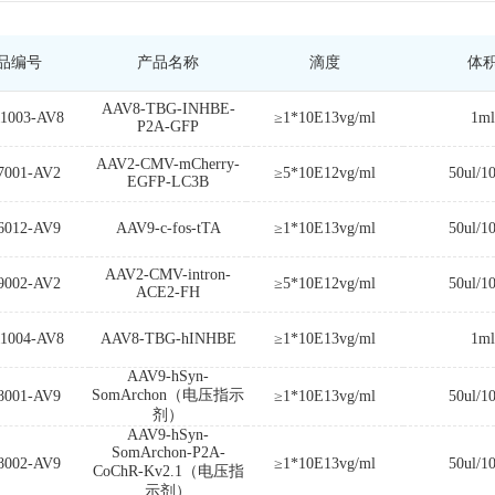
品编号
产品名称
滴度
体
AAV8-TBG-INHBE-
1003-AV8
≥1*10E13vg/ml
1ml
P2A-GFP
AAV2-CMV-mCherry-
7001-AV2
≥5*10E12vg/ml
50ul/1
EGFP-LC3B
6012-AV9
AAV9-c-fos-tTA
≥1*10E13vg/ml
50ul/1
AAV2-CMV-intron-
9002-AV2
≥5*10E12vg/ml
50ul/1
ACE2-FH
1004-AV8
AAV8-TBG-hINHBE
≥1*10E13vg/ml
1ml
AAV9-hSyn-
SomArchon（电压指示
8001-AV9
≥1*10E13vg/ml
50ul/1
剂）
AAV9-hSyn-
SomArchon-P2A-
8002-AV9
≥1*10E13vg/ml
50ul/1
CoChR-Kv2.1（电压指
示剂）