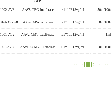
GFP
1002-AV8
AAV8-TBG-luciferase
≥1*10E13vg/ml
50ul/100
001-AAV7m8
AAV-CMV-luciferase
≥1*10E13vg/ml
50ul/100
1001-AV2
AAV2-CMV-Luciferase
≥5*10E12vg/ml
1ml
1001-AVDJ
AAVDJ-CMV-Luciferase
≥1*10E13vg/ml
50ul/100
<<
<
1
2
>
>>