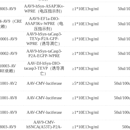
AAV9-hSyn-ASAP3Kv-
8003-AV9
≥1*10E13vg/ml
50ul/1
WPRE（电压指示剂）
AAV9-EF1a-DIO-
04-AV9（CRE
ASAP3Kv-WPRE（电
≥1*10E13vg/ml
50ul/1
依赖）
压指示剂）
AAV9-hSyn-taCasp3-
TEVp-P2A-GFP-
0001-AV9
≥1*10E13vg/ml
50ul/1
WPRE（诱导凋亡）
AAV9-hSyn-taCasp3-
0002-AV9
≥1*10E13vg/ml
50ul/1
P2A-EGFP-WPRE
AAV-DJ-hSyn-DIO-
10003-AV
tacasp3-TEVP（诱导凋
≥1*10E13vg/ml
50ul/1
CRE依赖）
亡）
1001-AV2
AAV-CMV-luciferase
≥5*10E12vg/ml
50ul/100
1001-AV8
AAV-CMV-luciferase
≥1*10E13vg/ml
50ul/100
1001-AV9
AAV-CMV-luciferase
≥1*10E13vg/ml
50ul/100
AAV9-CMV-
8003-AV9
hSNCA(A53T)-P2A-
≥1*10E13vg/ml
500u