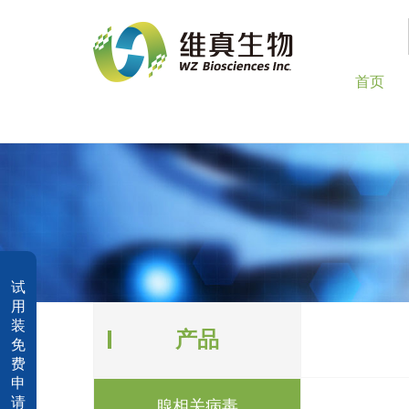
首页
试
用
装
产品
免
费
申
请
腺相关病毒