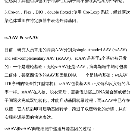
使感染了其他组织也由于特异性启动子而不会在其他组织中表达。
3.Cre-on，Flex，DIO，double floxed :使用 Cre-Loxp 系统，经过两次
染色体重组在特定脏器中表达外源基因。
ssAAV & scAAV
目前，研究人员常用的两类AAV分别为single-stranded AAV (ssAAV)
and self-complementary AAV (scAAV)。scAAV是基于2个基础被开发
的：一个是理论基础：无论scAAV还是rAAV，病毒颗粒中均可包裹
二倍体，甚至四倍体的AAV基因组DNA；一个是结构基础：wtAAV
ITR序列的特殊性(T型结构)。ssAAV包装基因组正义链和反义链的几
率一样。ssAAV在入核、脱衣壳后，需要借助宿主DNA聚合酶或者分
子间退火完成双链转化，才能启动基因转录过程，而scAAV中已存在
双链，它入核后即可启动基因转录，跨过了双链转化的步骤，从而
实现外源基因的快速表达。
ssAAV和scAAV向靶细胞中递送外源基因的过程：