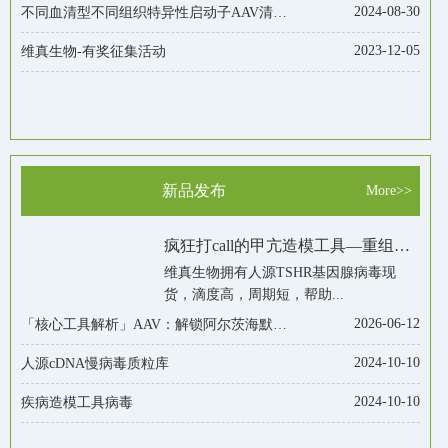
2024-08-30
不同血清型不同组织特异性启动子AAV清仓价！低至980元/50ul！
2023-12-05
维真生物-有奖征集活动
新品发布
More>>
疯狂打call的甲亢造模工具—重组腺病毒Ad-TSHR289，了解一下！
维真生物拥有人源TSHR基因腺病毒现
货，滴度高，周期短，帮助...
2026-06-12
「核心工具解析」AAV：解锁阿尔茨海默症造模研究的关键助力
2024-10-10
人源cDNA慢病毒质粒库
2024-10-10
疾病造模工具病毒