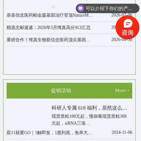
...
可以介绍下你们的产品么？
2026-07-06
恭喜信念医药帕金森基因治疗登顶NatureMedicine! 维真生物已获AAVT42等三大临床血清型独家授权
2026-06-24
精选文献速递：2026年5月维真高分SCI汇总
2026-04-30
重磅合作！维真生物获信念医药顶尖基因治疗AAV血清型独家授权
促销活动
More>>
科研人专属 618 福利，居然这么划算！
现货质粒188元起，慢病毒现货质粒388
元起，siRNA三保...
2024-11-06
双11就要GO｜1触即发，1惠到底，免单大礼等你来！