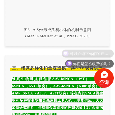
图3. α-Syn形成路易小体的机制示意图
（Mahul-Mellier et al., PNAC.2020）
可以介绍下你们的产品么？
你们是怎么收费的呢？
三、维真多样化帕金森造模工具AAV现货供应
维真生物可提供包括
AAV-hSNCA（WT）
、
AAV-
hSNCA（A53T单突）
、
AAV-hSNCA（A30P单突）
、
AAV-hSNCA（A30P、A53T双突）
等在内的SNCA野生
型和多种突变型帕金森造模工具AAV，现货供应，大大
加快研究周期，是您帕金森造模的理想选择！
3万余单病
毒包装经验，质量有保证！