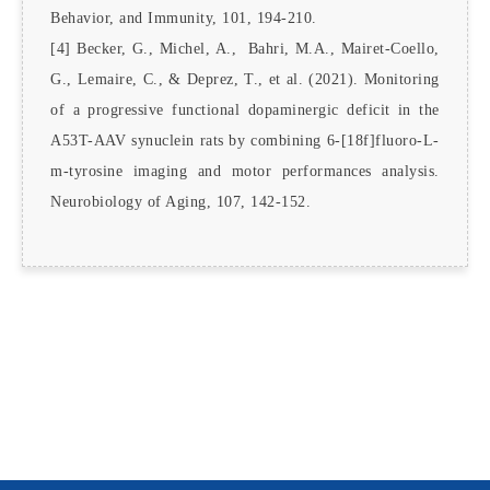
Behavior, and Immunity, 101, 194-210.
[4] Becker, G., Michel, A., Bahri, M.A., Mairet-Coello,
G., Lemaire, C., & Deprez, T., et al. (2021). Monitoring
of a progressive functional dopaminergic deficit in the
A53T-AAV synuclein rats by combining 6-[18f]fluoro-L-
m-tyrosine imaging and motor performances analysis.
Neurobiology of Aging, 107, 142-152.