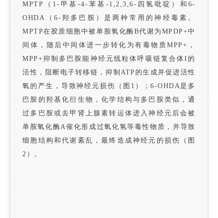
MPTP（1-甲基-4-苯基-1,2,3,6-四氢吡啶）和6-
OHDA（6-羟多巴胺）是两种常用的神经毒素。
MPTP在胶质细胞中被单胺氧化酶B代谢为MPDP+中
间体，随后中间体进一步转化为有毒物质MPP+，
MPP+抑制多巴胺能神经元线粒体呼吸链复合体I的
活性，阻断电子转移链，抑制ATP的生成并促进活性
氧的产生，导致神经元损伤（图1）；6-OHDA是多
巴胺的羟基化衍生物，化学结构与多巴胺类似，通
过多巴胺或去甲肾上腺素转运体进入神经元后会被
单胺氧化酶A催化形成过氧化氢等毒性物质，并导致
细胞结构和代谢紊乱，最终造成神经元的损伤（图
2）。