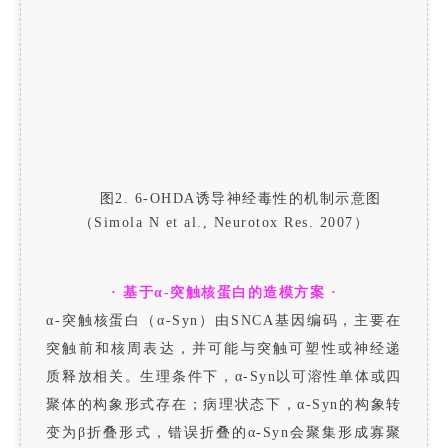
图2. 6-OHDA诱导神经毒性的机制示意图
（Simola N et al., Neurotox Res. 2007）
· 基于α-突触核蛋白的造模方案 ·
α-突触核蛋白（α-Syn）由SNCA基因编码，主要在
突触前和核周表达，并可能与突触可塑性或神经递
质释放相关。生理条件下，α-Syn以可溶性单体或四
聚体的构象形式存在；病理状态下，α-Syn的构象转
变为β折叠形式，错误折叠的α-Syn会聚集形成寡聚