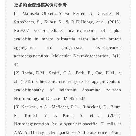
更多帕金森造模案例可参考
[1] Marusela Oliveras-Salvá, Perren, A., Casadei, N.,
Stroobants, S., Nuber, S., & R D’Hooge, et al. (2013).
Raav2/7 vector-mediated overexpression of alpha-
synuclein in mouse substantia nigra induces protein
aggregation and progressive dose-dependent
neurodegeneration. Molecular Neurodegeneration, 8(1),
44.
[2] Rocha, E.M., Smith, G.A., Park, E., Cao, H.M., et
al. (2015). Glucocerebrosidase gene therapy prevents α-
synucleinopathy of midbrain dopamine neurons.
Neurobiology of Disease, 82, 495-503.
[3] Karikari, A.A., Mcfleder, R.L., Ribechini, E., Blum,
R., Bruttel, V., & Knorr, S., et al. (2022).
Neurodegeneration by α-synuclein-specific T cells in
AAV-A53T-α-synuclein parkinson's disease mice. Brain,