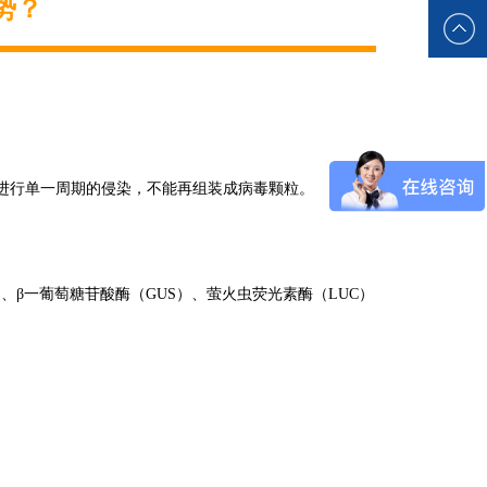
势？
进行单一周期的侵染，不能再组装成病毒颗粒。
）、β一葡萄糖苷酸酶（GUS）、萤火虫荧光素酶（LUC）