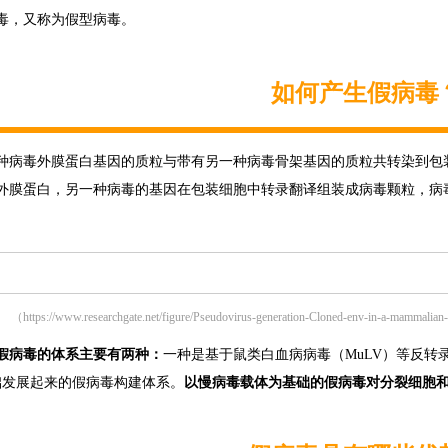
毒，又称为假型病毒。
如何产生假病毒
种病毒外膜蛋白基因的质粒与带有另一种病毒骨架基因的质粒共转染到包装
外膜蛋白，另一种病毒的基因在包装细胞中转录翻译组装成病毒颗粒，病
。
（https://www.researchgate.net/figure/Pseudovirus-generation-Cloned-env-in-a-mammalia
假病毒的体系主要有两种：
一种是基于鼠类白血病病毒（MuLV）等反转录
础发展起来的假病毒构建体系。
以慢病毒载体为基础的假病毒对分裂细胞