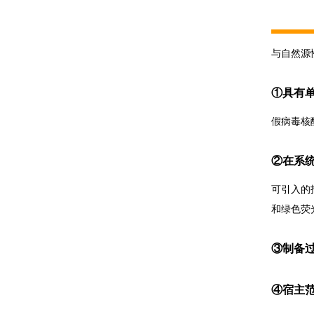
与自然源
①具有
假病毒核
②在系
可引入的
和绿色荧
③制备
④宿主