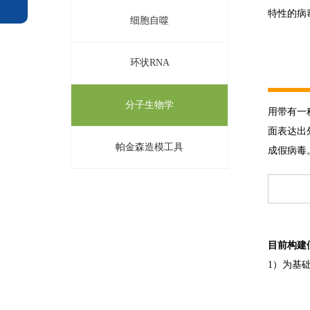
特性的病
细胞自噬
环状RNA
分子生物学
用带有一
面表达出
帕金森造模工具
成假病毒
目前构建
1）为基