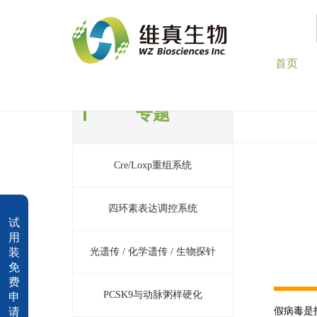
首页
专题
Cre/Loxp重组系统
四环素表达调控系统
试
用
装
光遗传 / 化学遗传 / 生物探针
免
费
PCSK9与动脉粥样硬化
申
请
假病毒是