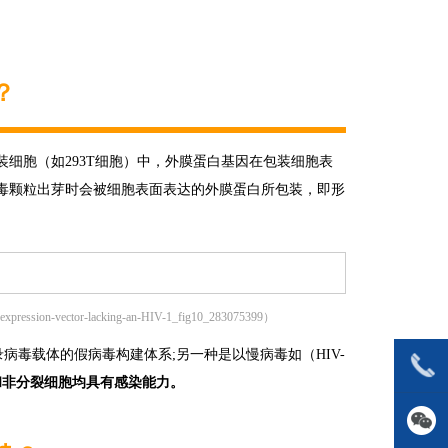
？
细胞（如293T细胞）中，外膜蛋白基因在包装细胞表
毒颗粒出芽时会被细胞表面表达的外膜蛋白所包装，即形
n-expression-vector-lacking-an-HIV-1_fig10_283075399）
病毒载体的假病毒构建体系;另一种是以慢病毒如（HIV-
和非分裂细胞均具有感染能力。