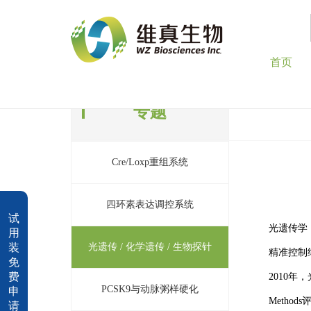
首页
专题
Cre/Loxp重组系统
四环素表达调控系统
试
光遗传学（o
用
装
光遗传 / 化学遗传 / 生物探针
精准控制
免
费
2010年
PCSK9与动脉粥样硬化
申
Meth
请