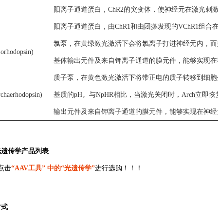
阳离子通道蛋白，ChR2的突变体，使神经元在激光刺激下
阳离子通道蛋白，由ChR1和由团藻发现的VChR1组
氯泵，在黄绿激光激活下会将氯离子打进神经元内，而抑制
orhodopsin)
基体输出元件及来自钾离子通道的膜元件，能够实现在
质子泵，在黄色激光激活下将带正电的质子转移到细胞
chaerhodopsin)
基质的pH。与NpHR相比，当激光关闭时，Arch立即恢
输出元件及来自钾离子通道的膜元件，能够实现在神经
光遗传学产品列表
点击
“AAV工具” 中的“光遗传学”
进行选购！！！
方式