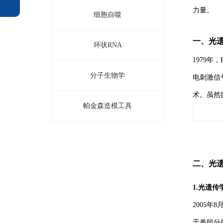
力量。
细胞自噬
一、光
环状RNA
1979年
分子生物学
电刺激信
术。虽然微
帕金森造模工具
二、光
1.光遗
2005年
于单组分