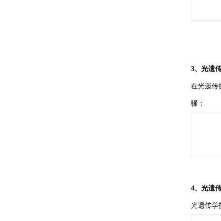
3、光遗
在光遗传
骤：
4、光遗
光遗传学