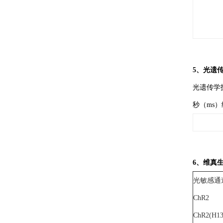
5、光遗
光遗传学
秒（ms
6、维真
光敏感通
ChR2
ChR2(H13