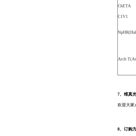
ChETA
C1V1
NpHR(Hal
Arch T(Ar
7、维真
欢迎大家
8、订购