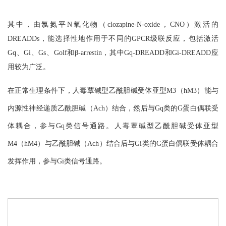
其中，由氯氮平N氧化物（clozapine-N-oxide，CNO）激活的
DREADDs，能选择性地作用于不同的GPCR级联反应，包括激活
Gq、Gi、Gs、Golf和β-arrestin，其中Gq-DREADD和Gi-DREADD应
用较为广泛。
在正常生理条件下，人毒蕈碱型乙酰胆碱受体亚型M3（hM3）能与
内源性神经递质乙酰胆碱（Ach）结合，然后与Gq类的G蛋白偶联受
体耦合，参与Gq类信号通路。人毒蕈碱型乙酰胆碱受体亚型
M4（hM4）与乙酰胆碱（Ach）结合后与Gi类的G蛋白偶联受体耦合
发挥作用，参与Gi类信号通路。