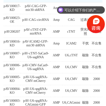
pAV100017-
pAV-CAG-GFP-
Amp
CAG
干扰
不出售
可以介绍下你们的产品么？
KD
mir30-shRNA
pAV100023-
pAV-CAG-circRNA
Amp
CAG
过表达
不出售
OE
荧光对
pAV-cTNT-GFP-
pAV200207
AMP
cTNT
不出售
mirRNA
照
pAV100016-
pAV-ICAM2-GFP-
Amp
ICAM2
干扰
不出售
KD
mir30 shRNA
pAV100007-
pAV-cTNT-SaCas9-
AMP
U6,cTNT
敲除
不出售
KO
U6-sagRNA
pAV100006-
pAV-CMV-SaCas9-
AMP
U6,CMV
敲除
不出售
KO
U6-sagRNA
pAV100005-
pAV-U6-sagRNA-
AMP
U6,CMV
敲除
2000
KO
CMV-mCherry
pAV100004-
pAV-U6-spgRNA-
AMP
U6,CMV
敲除
2000
KO
CMV-mCherry
pAV100003-
pAV-U6-spgRNA-
AMP
U6,CAGmini
敲除
2000
KO
CAGmini-GFP