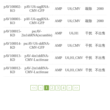
pAV100002-
pAV-U6-sagRNA-
AMP
U6,CMV
敲除
2000
KO
CMV-GFP
pAV100001-
pAV-U6-spgRNA-
AMP
U6,CMV
敲除
2000
KO
CMV-GFP
pAV100015-
pscAV-
AMP
U6,H1
干扰
不出售
KD
2in1shRNA(scramble)
pAV100014-
pscAV-U6-shRNA-
AMP
U6,CMV
干扰
不出售
KD
CMV-GFP
pAV100013-
pAV-4in1shRNA-
AMP
U6,H1,CMV
干扰
不出售
KD
CMV-Luciferase
pAV100012-
pAV-2in1shRNA-
AMP
U6,H1,CMV
干扰
不出售
KD
CMV-Luciferase
<<
<
1
2
3
4
>
>>